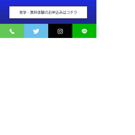
見学・無料体験のお申込みはコチラ
どのレッスンも1レッスンずつ無料体験できます。
​お気軽にお問い合わせください♪
ストリートダンス・ミュージカル
スタジオOZ