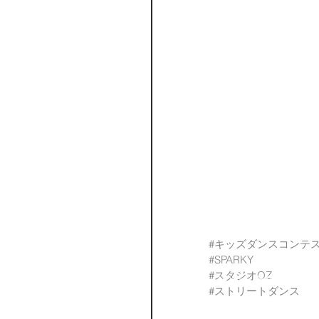
#キッズダンスコンテ
#SPARKY
#スタジオOZ
TOP
NEWS
無料体験
AB
#ストリートダンス
​＜宝塚本校＞