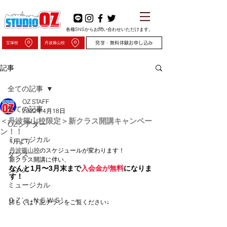
各種SNSからお問い合わせいただけます。
宝塚校
丹波篠山校
見学・無料体験お申し込み
記事
全ての記事
OZ STAFF
全ての記事
2022年4月18日
＜丹波篠山校限定＞新クラス開講キャンペー
OZシアター
ン！！
ミュージカル
1月より
丹波篠山校
のスケジュールが変わります！
ダンス
新クラス開講に伴い、
なんと1月〜3月末まで
入会金が無料
になりま
ダンス
す！
ミュージカル
ＯＺ’ｓ ＮＥＷＳ!
詳しくは下記チラシをご覧ください↓