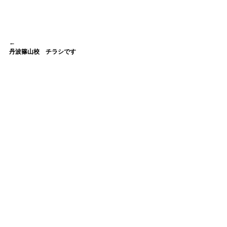
←　
丹波篠山校　チラシです