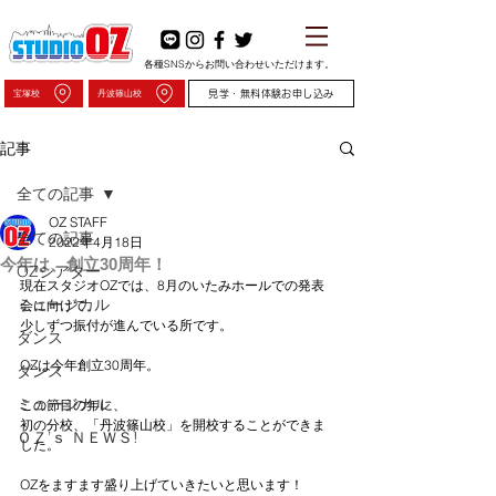
各種SNSからお問い合わせいただけます。
宝塚校
丹波篠山校
見学・無料体験お申し込み
記事
全ての記事
OZ STAFF
全ての記事
2022年4月18日
今年は、創立30周年！
OZシアター
現在スタジオOZでは、8月のいたみホールでの発表
ミュージカル
会に向けて、
少しずつ振付が進んでいる所です。
ダンス
OZは今年創立30周年。
ダンス
ミュージカル
この節目の年に、
初の分校、「丹波篠山校」を開校することができま
ＯＺ’ｓ ＮＥＷＳ!
した。
OZをますます盛り上げていきたいと思います！