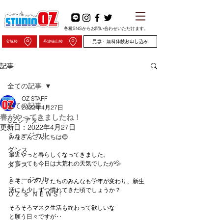
各種SNSからお問い合わせいただけます。
宝塚校
丹波篠山校
見学・無料体験お申し込み
記事
全ての記事
OZ STAFF
全ての記事
2022年4月27日
春がやってきましたね！
OZシアター
更新日：
2022年4月27日
ミュージカル
みなさんこんにちは😊
ダンス
最近やっと春らしくなってきました。
と言っても今日は大荒れの天気でしたが💦
ダンス
ミュージカル
さて、ＯＺっ子たちのみんなも学年が変わり、新生
活にも少しずつ慣れてきた頃でしょうか？
ＯＺ’ｓ ＮＥＷＳ!
そろそろマスク生活も終わって欲しいな
と願う日々ですが‥