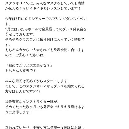
スタジオＯＺでは、みんなマスクをしていても表情
が伝わるくらいイキイキとレッスンしています！
今年は7月にＯＺシアターでスプリングダンスイベン
ト、
9月にはいたみホールで全員揃ってのダンス発表会を
予定しております。
そろそろクラスごとに振り付けに入っていく時期で
す。
もちろん今からご入会されても発表会間に合います
ので、ご安心くださいね。
「初めてだけど大丈夫かな？」
もちろん大丈夫です！
みんな最初は初めてからスタートします。
そして、このスタジオＯＺからダンスを始められる
方がほとんどです(^^)
経験豊富なインストラクター陣が、
初めてたった数ヶ月でも発表会でキラキラ輝けるよ
うに指導します！
迷われていたり、不安な方は是非一度体験にお越し