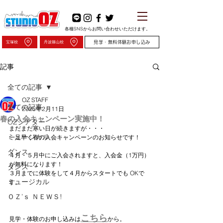
各種SNSからお問い合わせいただけます。
宝塚校
丹波篠山校
見学・無料体験お申し込み
記事
全ての記事
OZ STAFF
全ての記事
2025年2月11日
春の入会キャンペーン実施中！
OZシアター
まだまだ寒い日が続きますが・・・
ミュージカル
一足早く春の入会キャンペーンのお知らせです！
ダンス
４月・５月中にご入会されますと、入会金（1万円）
が無料になります！
ダンス
３月までに体験をして４月からスタートでも OKで
ミュージカル
す。
ＯＺ’ｓ ＮＥＷＳ!
こちら
見学・体験のお申し込みは
から。