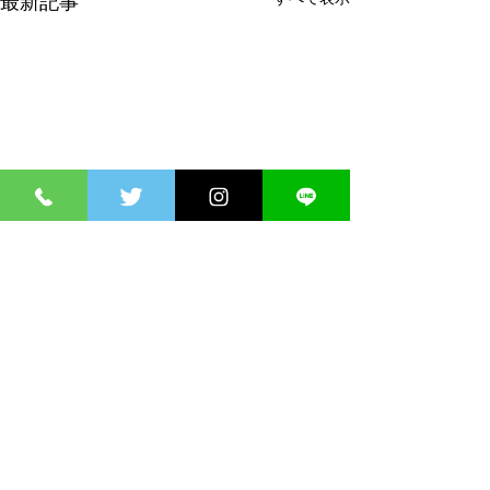
最新記事
コメント
コメントを追加…
【丹波篠山校】9月より
大人女子の楽し