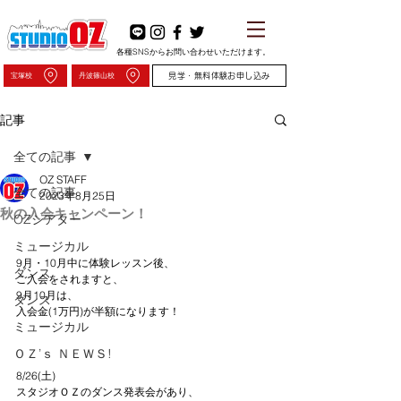
各種SNSからお問い合わせいただけます。
宝塚校
丹波篠山校
見学・無料体験お申し込み
記事
全ての記事
OZ STAFF
全ての記事
2023年8月25日
秋の入会キャンペーン！
OZシアター
ミュージカル
9月・10月中に体験レッスン後、
ダンス
ご入会をされますと、
9月10月は、
ダンス
入会金(1万円)が半額になります！
ミュージカル
ＯＺ’ｓ ＮＥＷＳ!
8/26(土)
スタジオＯＺのダンス発表会があり、