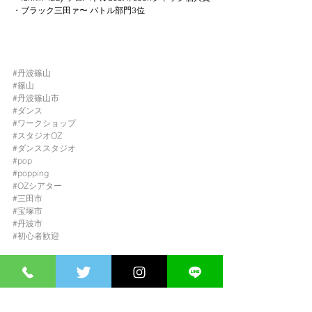
・ブラック三田ァ〜 バトル部門3位
#丹波篠山
#篠山
#丹波篠山市
#ダンス
#ワークショップ
#スタジオOZ
#ダンススタジオ
#pop
#popping
#OZシアター
#三田市
#宝塚市
#丹波市
#初心者歓迎