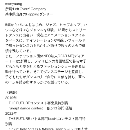
manyoung
所属:Left Overz' Company
兵庫県出身のPoppingダンサー
5歳からバレエをはじめ、ジャズ、ヒップホップ、ハ
ウスなど様々なジャンルを経験。15歳からストリー
トダンスに出会い、現在はアニメーションスタイル
をベースに、アイソレーションや幅広いフィールド
で培ったダンス力を活かした踊りで数々の大会で成
績を残している。
また、ファッション団体NPO法人DEAR ME(ディア
ーミー)に所属し、フィリピンの貧困地区で暮らす子
どもたちと夢を叶えるファッションショーを創る活
動を行っている。そこでダンスステージを監督し、
子どもたちがダンスの力で自分に自信を持ち、夢へ
の一歩を踏み出すきっかけを創っている。
《経歴》
2019年 
・THE FUTUREコンテスト審査員特別賞
・runup! dance contest 一般ソロ部門 優勝
2022年 
・THE FUTURE バトル部門best4,コンテスト部門特
別賞
・funkin' lady ソロバトルbest4, seenジャッジ個人賞