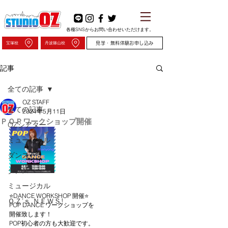
各種SNSからお問い合わせいただけます。
宝塚校
丹波篠山校
見学・無料体験お申し込み
記事
全ての記事
OZ STAFF
全ての記事
2024年5月11日
ＰＯＰワークショップ開催
OZシアター
ミュージカル
ダンス
ダンス
ミュージカル
⭐️DANCE WORKSHOP 開催⭐️
ＯＺ’ｓ ＮＥＷＳ!
POP DANCE ワークショップを
開催致します！
POP初心者の方も大歓迎です。